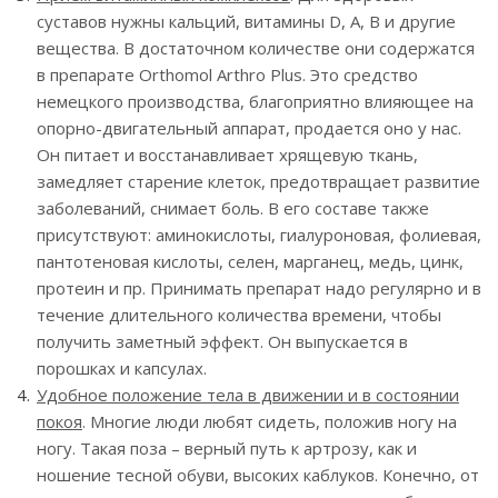
суставов нужны кальций, витамины D, А, В и другие
вещества. В достаточном количестве они содержатся
в препарате Orthomol Arthro Plus. Это средство
немецкого производства, благоприятно влияющее на
опорно-двигательный аппарат, продается оно у нас.
Он питает и восстанавливает хрящевую ткань,
замедляет старение клеток, предотвращает развитие
заболеваний, снимает боль. В его составе также
присутствуют: аминокислоты, гиалуроновая, фолиевая,
пантотеновая кислоты, селен, марганец, медь, цинк,
протеин и пр. Принимать препарат надо регулярно и в
течение длительного количества времени, чтобы
получить заметный эффект. Он выпускается в
порошках и капсулах.
Удобное положение тела в движении и в состоянии
покоя
. Многие люди любят сидеть, положив ногу на
ногу. Такая поза – верный путь к артрозу, как и
ношение тесной обуви, высоких каблуков. Конечно, от