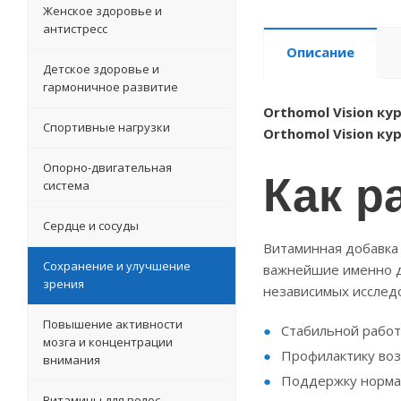
Женское здоровье и
антистресс
Описание
Детское здоровье и
гармоничное развитие
Orthomol Vision кур
Спортивные нагрузки
Orthomol Vision кур
Как р
Опорно-двигательная
система
Сердце и сосуды
Витаминная добавка 
Сохранение и улучшение
важнейшие именно д
зрения
независимых исследо
Повышение активности
Стабильной работ
мозга и концентрации
Профилактику во
внимания
Поддержку нормал
Витамины для волос