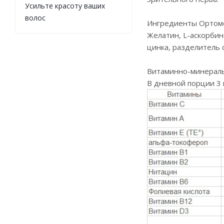
Усильте красоту ваших
волос
Ингредиенты Ортомо
Желатин, L-аскорбин
цинка, разделитель 
Витаминно-минераль
В дневной порции 3 к