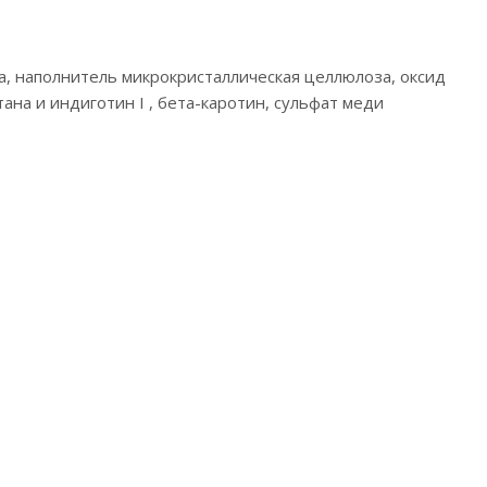
за, наполнитель микрокристаллическая целлюлоза, оксид
ана и индиготин I , бета-каротин, сульфат меди