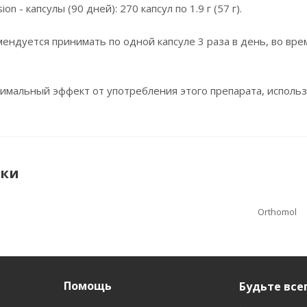
on - капсулы (90 дней): 270 капсул по 1.9 г (57 г).
омендуется принимать по одной капсуле 3 раза в день, во вр
имальный эффект от употребления этого препарата, использ
ики
Orthomol
Помощь
Будьте всег