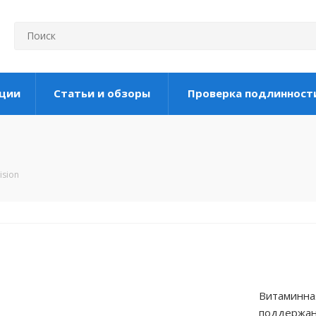
ции
Статьи и обзоры
Проверка подлинност
ision
Витаминная
поддержан