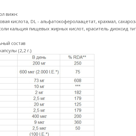
л вижн:
овая кислота, DL - альфатокоферолаацетат, крахмал, сахаро
соли кальция пищевых жирных кислот, краситель диоксид тит
ный состав
апсулы (2,2 г.)