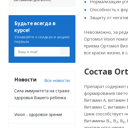
Нормализации уг
Способность к фо
Защиту от негати
Будьте всегда в
курсе!
Невозможно, за редк
Узнавайте о скидках и акциях
Ортомол Vision помо
первым
приема Ортомол Визи
все краски жизни, в
Состав Ort
Новости
Все новости
Препарат содержит в
Сила иммунитета на страже
формирования светоч
здоровья Вашего ребенка
Витамин А, витамин 
Витамин С, витамин 
Цинк способствует 
Vision - здоровое зрение
Витамины B
, B
, B
, 
1
2
6
зрительного нерва.