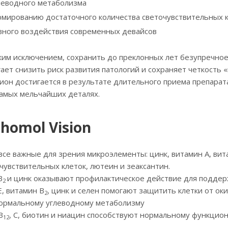
леводного метаболизма
рмированию достаточного количества светочувствительных 
вного воздействия современных девайсов
им исключением, сохранить до преклонных лет безупречное
гает снизить риск развития патологий и сохраняет четкость 
он достигается в результате длительного приема препарата
 самых мельчайших деталях.
homol Vision
се важные для зрения микроэлементы: цинк, витамин А, ви
увствительных клеток, лютеин и зеаксантин.
В
и цинк оказывают профилактическое действие для подде
2
Е, витамин В
, цинк и селен помогают защитить клетки от ок
2
нормальному углеводному метаболизму
B
, C, биотин и ниацин способствуют нормальному функцио
12