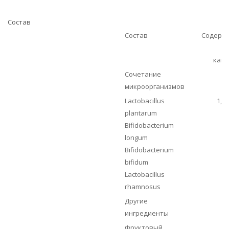
Состав
Состав
Содерж
капс
Сочетание
микроорганизмов
Lactobacillus
1,0 
plantarum
Bifidobacterium
longum
Bifidobacterium
bifidum
Lactobacillus
rhamnosus
Другие
ингредиенты
Фруктовый
2