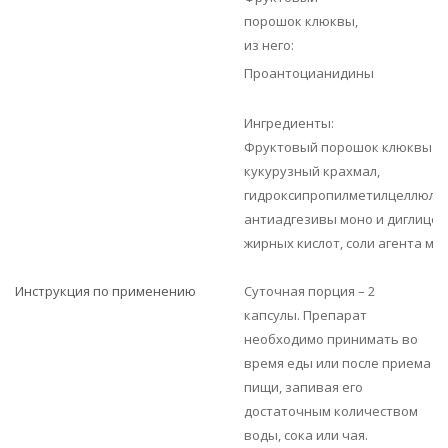
порошок клюквы,
из него:
Проантоцианидины
Ингредиенты:
Фруктовый порошок клюквы (3
кукурузный крахмал,
гидроксипропилметилцеллюлоз
антиадгезивы моно и диглице
жирных кислот, соли агента маг
Инструкция по применению
Суточная порция – 2
капсулы. Препарат
необходимо принимать во
время еды или после приема
пищи, запивая его
достаточным количеством
воды, сока или чая.