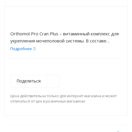
Orthomol Pro Cran Plus – витаминный комплекс для
укрепления мочеполовой системы. В составе
комплекса входит 4 штамма дружественных
Подробнее
человеческому организму бактерий и экстракт
клюквы, который считается отличным средством в
борьбе с болезнями мочеполовой системы.
Поделиться
Цена действительна только для интернет-магазина и может
отличаться от цен в розничных магазинах