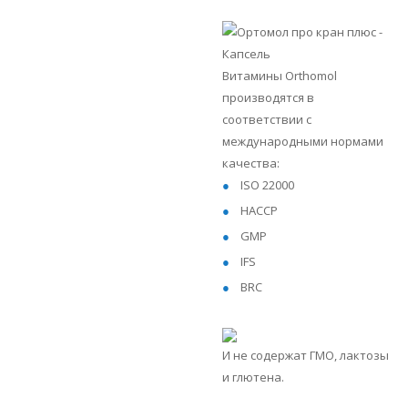
Витамины Orthomol
производятся в
соответствии с
международными нормами
качества:
ISO 22000
HACCP
GMP
IFS
BRC
И не содержат ГМО, лактозы
и глютена.