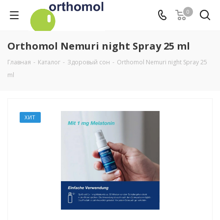
0
Orthomol Nemuri night Spray 25 ml
Главная
-
Каталог
-
Здоровый сон
-
Orthomol Nemuri night Spray 25
ml
ХИТ