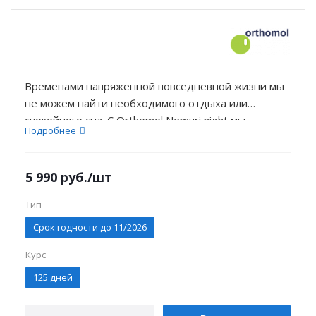
Временами напряженной повседневной жизни мы
не можем найти необходимого отдыха или
спокойного сна. С Orthomol Nemuri night мы
Подробнее
предлагаем здоровый и крепкий сон. Шум,
температура, условия освещения или другой
часовой пояс – есть много факторов, которые могут
5 990
руб.
/шт
повлиять на наш сон.
Тип
Срок годности до 11/2026
Курс
125 дней